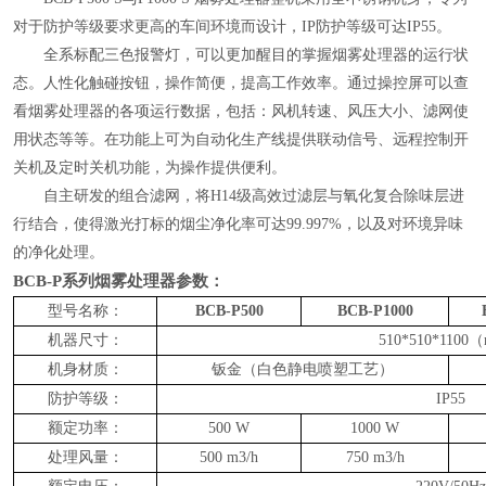
对于防护等级要求更高的车间环境而设计，IP防护等级可达IP55。
全系标配三色报警灯，可以更加醒目的掌握烟雾处理器的运行状
态。人性化触碰按钮，操作简便，提高工作效率。通过操控屏可以查
看烟雾处理器的各项运行数据，包括：风机转速、风压大小、滤网使
用状态等等。在功能上可为自动化生产线提供联动信号、远程控制开
关机及定时关机功能，为操作提供便利。
自主研发的组合滤网，将
H14级高效过滤层与氧化复合除味层进
行结合，使得激光打标的烟尘净化率可达99.997%，以及对环境异味
的净化处理。
BCB-P系列
烟雾
处理
器
参数
：
型号名称：
BCB-P500
BCB-P1000
机器尺寸：
510*510*110
机身材质：
钣金（白色静电喷塑工艺）
防护等级：
IP55
额定功率：
500
W
1000 W
处理风量：
5
00
m3/h
750
m3/h